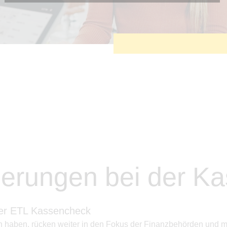
Diese Cookies sind erforderlich, um die grundlegende
Funktionalität der Website zu sichern.
Tracking- und Targeting-Cookies
Diese Cookies sind erforderlich, um unsere Website auf Ihre
Bedürfnisse hin zu optimieren. Hierzu gehört eine
bedarfsgerechte Gestaltung und fortlaufende Verbesserung
unseres Angebotes einschließlich der Verknüpfung zu
Social-Media-Angeboten von z.B. Facebook und LinkedIn.
Betreibercookies
Diese Cookies sind erforderlich, um z.B. Google Maps zu
nutzen oder eingebettete Videos abspielen zu können.
derungen bei der K
Der ETL Kassencheck
n haben, rücken weiter in den Fokus der Finanzbehörden und 